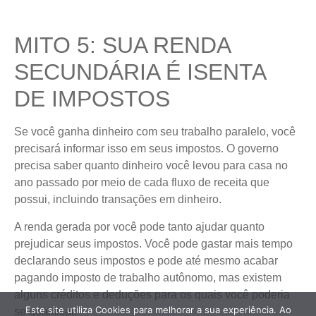
MITO 5: SUA RENDA
SECUNDÁRIA É ISENTA
DE IMPOSTOS
Se você ganha dinheiro com seu trabalho paralelo, você
precisará informar isso em seus impostos. O governo
precisa saber quanto dinheiro você levou para casa no
ano passado por meio de cada fluxo de receita que
possui, incluindo transações em dinheiro.
A renda gerada por você pode tanto ajudar quanto
prejudicar seus impostos. Você pode gastar mais tempo
declarando seus impostos e pode até mesmo acabar
pagando imposto de trabalho autônomo, mas existem
alguns créditos e deduções para os quais você poderia
Este site utiliza Cookies para melhorar a sua experiência. Ao
se qualificar.