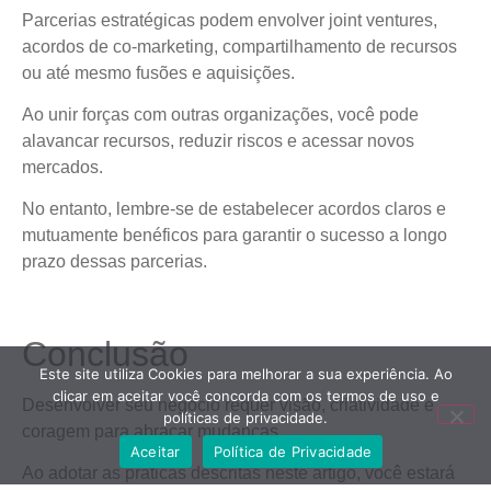
Parcerias estratégicas podem envolver joint ventures,
acordos de co-marketing, compartilhamento de recursos
ou até mesmo fusões e aquisições.
Ao unir forças com outras organizações, você pode
alavancar recursos, reduzir riscos e acessar novos
mercados.
No entanto, lembre-se de estabelecer acordos claros e
mutuamente benéficos para garantir o sucesso a longo
prazo dessas parcerias.
Conclusão
Este site utiliza Cookies para melhorar a sua experiência. Ao
clicar em aceitar você concorda com os termos de uso e
Desenvolver seu negócio requer visão, criatividade e
políticas de privacidade.
coragem para abraçar mudanças.
Aceitar
Política de Privacidade
Ao adotar as práticas descritas neste artigo, você estará